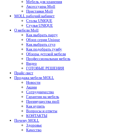
Мебель для хранения
Аксессуары Moll
Приставки Moll
MOLL рабочий кабинет
Столы UNIQUE
Стулья UNIQUE
О мебели Moll
Как выбрать парту
Обзор серии Unique
Как выбрать стул
Как подобрать тумбу
Обзоры детской мебели
Профессиональная мебель
Видео
ГОТОВЫЕ РЕШЕНИЯ
Прайс-лист
Продажа мебели MOLL
Новости
Акции
Сотрудничество
Гарантия на мебель
Преимущества moll
Как купить
Вопросы и ответы
КОНТАКТЫ
Почему MOLL
Здоровье
Качество