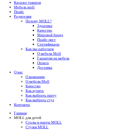
Каталог товаров
Мебель moll
Прайс
Родителям
Почему MOLL?
Здоровье
Качество
Мировой бренд
Прайс-лист
Сертификаты
Как мы работаем
О мебели Moll
Гарантия на мебель
Оплата
Доставка
О нас
О компании
О мебели Moll
Качество
Как купить
Как выбрать парту
Как выбрать стул
Контакты
Главная
MOLL для детей
Столы и парты MOLL
Стулья MOLL