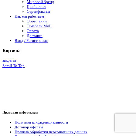
Мировой бренд
Прайс-лист
Сертификаты
Как мы работаем
О компании
О мебели Moll
Оплата
Доставка
Вход / Регистрация
Корзина
закрыть
Scroll To Top
Не является публичной офертой. В связи с нестабильностью
курса цены нужно уточнять при заказе.
Правовая информация
Политика конфиденциальности
Договор оферты
Правила обработки персональных данных