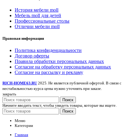
История мебели moll
Мебель moll для детей
Профессиональные столы
Отличии мебели moll
Правовая информация
Политика конфиденциальности
Договор оферты
Правила обработки персональных данных
Согласие на обработку персональных данных
Согласие на рассылку и рекламу
RICH-HOME63.RU
2025. Не является публичной офертой. В связи с
нестабильностью курса цены нужно уточнять при заказе.
закрыть
Поиск
Начните вводить текст, чтобы увидеть товары, которые вы ищете.
Поиск
Меню
Категории
Главная